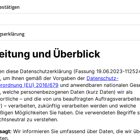
estätigen
gserklärung