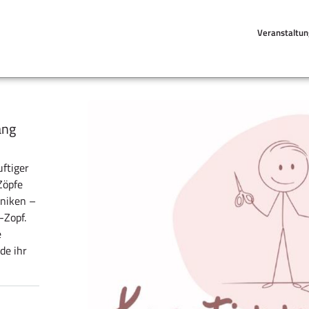
Veranstaltu
ang
uftiger
Zöpfe
hniken –
-Zopf.
e
de ihr