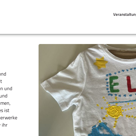
Veranstaltu
und
lt
en und
 und
rmen,
s ist
sterwerke
 ihr