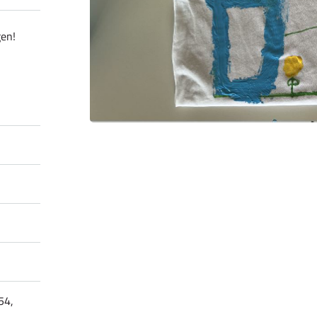
gen!
54,